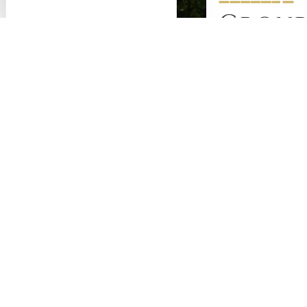
Group
Cité
Hôtel
Luxe,
charme,
raffinement,
caractère,
voyage à
travers
l’histoire,
l’art et la
culture,
poésie,
gastronomie…
Le groupe
Cité Hôtels
vous invite à