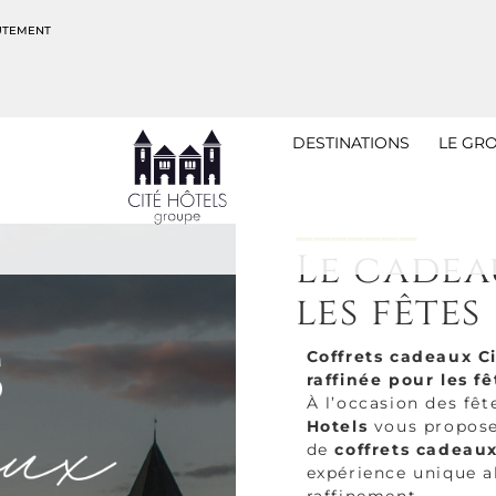
UTEMENT
DESTINATIONS
LE GR
Le cadea
les fêtes
Coffrets cadeaux Ci
raffinée pour les f
À l’occasion des fêt
Hotels
vous propose
de
coffrets cadeau
expérience unique al