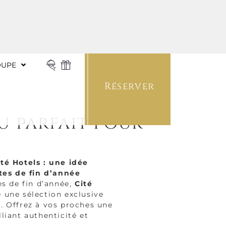
OUPE
AS TRAITEUR
BONS CADEAUX
Réserver
u parfait pour
té Hotels : une idée
êtes de fin d’année
es de fin d’année,
Cité
 une sélection exclusive
x
. Offrez à vos proches une
liant authenticité et